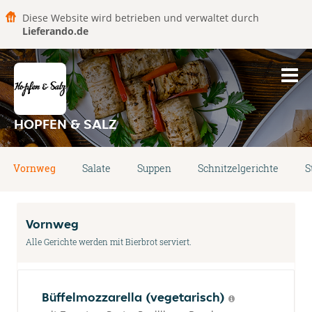
Diese Website wird betrieben und verwaltet durch
Lieferando.de
HOPFEN & SALZ
Vornweg
Salate
Suppen
Schnitzelgerichte
S
Vornweg
Alle Gerichte werden mit Bierbrot serviert.
Büffelmozzarella (vegetarisch)