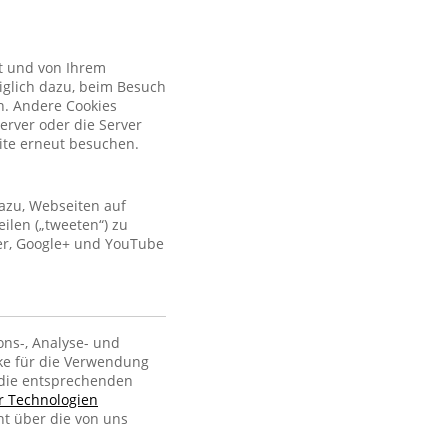
kt und von Ihrem
iglich dazu, beim Besuch
n. Andere Cookies
erver oder die Server
site erneut besuchen.
azu, Webseiten auf
ilen („tweeten“) zu
ter, Google+ und YouTube
ons-, Analyse- und
ke für die Verwendung
, die entsprechenden
er Technologien
ht über die von uns