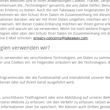
ihren Websites und in ihren Anwendungen Cookies, Tracker, Skrip
emeinsam die „Technologien“ genannt), die uns dabei helfen, Benu
res Erlebnis zu bieten. Auch die von Takeaway.com eingesetzten Dr
h nehmen wir den Schutz Ihrer Daten im Zusammenhang mit diesen
rmationen darüber, wie wir mit Ihren Daten umgehen, möchten wir S
rweisen. Mit dieser Cookie-Erklärung möchten wir Ihnen gerne erk
nden und warum wir sie verwenden. Wenn Sie noch weitere Frage
ogien oder über den Schutz Ihrer Daten im Zusammenhang mit d
ine E-Mail schicken:
privacy-concerns@takeaway.com
.
gien verwenden wir?
hnt, verwenden wir verschiedene Technologien, um Daten zu samm
ker und Cookies ein. Im Folgenden erläutern wir die Technologien, 
r Programmcode, der die Funktionalität und Interaktivität unserer We
erver oder auf Ihrem Gerät ausgeführt wird.
es, unsichtbares Textfragment oder eine Abbildung auf unserer Web
nserer Website zu erfassen. Um den Verkehr zu erfassen, setzen w
 Informationen über Sie speichern. Wir können auch Dritten gestatt