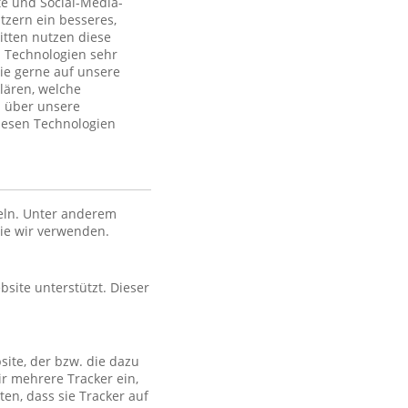
te und Social-Media-
tzern ein besseres,
itten nutzen diese
 Technologien sehr
ie gerne auf unsere
lären, welche
n über unsere
iesen Technologien
eln. Unter anderem
die wir verwenden.
bsite unterstützt. Dieser
site, der bzw. die dazu
ir mehrere Tracker ein,
en, dass sie Tracker auf