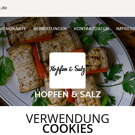
o.de
MENÜKARTE
BEWERTUNGEN
KONTAKTDATEN
IMPRES
HOPFEN & SALZ
VERWENDUNG
COOKIES