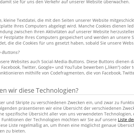
 damit sie für uns den Verkehr auf unserer Website überwachen.
le, kleine Textdatei, die mit den Seiten unserer Website mitgeschic
platte Ihres Computers abgelegt wird. Manche Cookies dienen led
indung zwischen Ihren Aktivitäten auf unserer Website herzustelle
r Festplatte Ihres Computers gespeichert und werden an unsere S
et, die die Cookies für uns gesetzt haben, sobald Sie unsere Web
-Buttons?
sere Websites auch Social-Media-Buttons. Diese Buttons dienen d
Facebook, Twitter, Google+ und YouTube bewerben („liken“) oder te
unktionieren mithilfe von Codefragmenten, die von Facebook, Twit
 wir diese Technologien?
cker und Skripte zu verschiedenen Zwecken ein, und zwar zu Funkti
lgenden präsentieren wir eine Übersicht der verschiedenen Zwec
ine spezifische Übersicht aller von uns verwendeten Technologien
 Funktionen der Technologien möchten wir Sie auf unsere
Liste d
iese Liste regelmäßig an, um Ihnen eine möglichst genaue Übersic
en zu bieten.